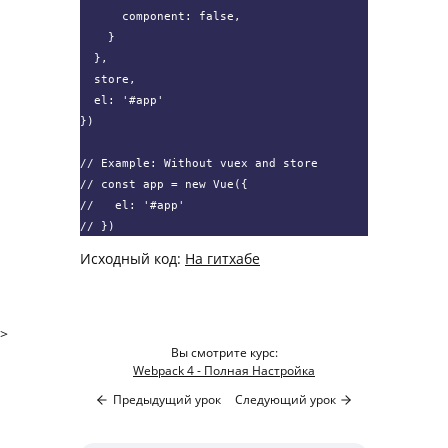
      component: false,

    }

  },

  store,

  el: '#app'

})

// Example: Without vuex and store

// const app = new Vue({

//   el: '#app'

// })
Исходный код:
На гитхабе
>
Вы смотрите курс:
Webpack 4 - Полная Настройка
Предыдущий урок
Следующий урок