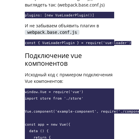
выглядеть так: (webpack.base.conf.js)
plugins: [new VueLoaderPlugin()]
И не забываем объявить плагин в
webpack.base.conf.js
const { VueLoaderPlugin } = require('vue-loader')
Подключение vue
компонентов
Исходный код с прмиером подключения
Vue компонентов:
window.Vue = require('vue')

import store from './store'

Vue.component('example-component', require('./compone
const app = new Vue({

  data () {

    return {
