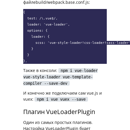
файлеbuild/webpack.base.conf.js:
{

  test: /\.vue$/,

  loader: 'vue-loader',

  options: {

    loader: {

      scss: 'vue-style-loader!css-loader!sass-loader'
    }

  }

},
Также в консоли:
npm i vue-loader
vue-style-loader vue-template-
compiler --save-dev
И конечно же подключаем сам vue.js и
vuex:
npm i vue vuex --save
Плагин VueLoaderPlugin
Один из самых простых плагинов.
Настройка VueLoaderPlugin будет