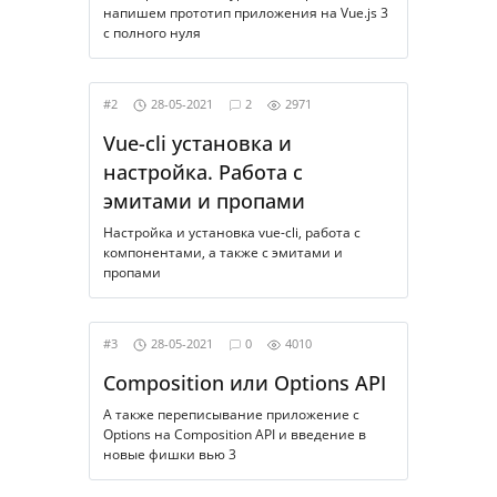
напишем прототип приложения на Vue.js 3
с полного нуля
#2
28-05-2021
2
2971
Vue-cli установка и 
настройка. Работа с 
эмитами и пропами
Настройка и установка vue-cli, работа с
компонентами, а также с эмитами и
пропами
#3
28-05-2021
0
4010
Composition или Options API 
А также переписывание приложение с
Options на Composition API и введение в
новые фишки вью 3